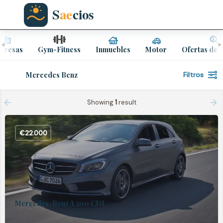
presas
Gym-Fitness
Inmuebles
Motor
Ofertas de 
Mercedes Benz
Filtros
Showing
1
result
€
22.000
Mercedes-Benz A 200 CDI