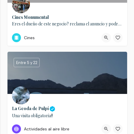
Cines Monumental
Eres el dueño de este negocio? reclama el anuncio y podrás editarlo completamente y añadirle toda la…
Cines
Entre 5 y 22
La Geoda de Pulpí
Una visita obligatoria!!
950 96 27 27
Actividades al aire libre