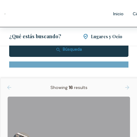
Restaurantes
Inicio
C
Ordenar por
Los más valorados
¿Qué estás buscando?
Lugares y Ocio
Búsqueda
Restablecer Filtros
Showing
16
results